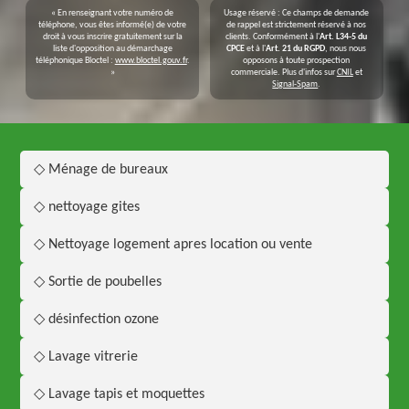
« En renseignant votre numéro de
Usage réservé : Ce champs de demande
téléphone, vous êtes informé(e) de votre
de rappel est strictement réservé à nos
droit à vous inscrire gratuitement sur la
clients. Conformément à l'
Art. L34-5 du
liste d'opposition au démarchage
CPCE
et à l'
Art. 21 du RGPD
, nous nous
téléphonique Bloctel :
www.bloctel.gouv.fr
.
opposons à toute prospection
»
commerciale. Plus d'infos sur
CNIL
et
Signal-Spam
.
◇ Ménage de bureaux
◇ nettoyage gites
◇ Nettoyage logement apres location ou vente
◇ Sortie de poubelles
◇ désinfection ozone
◇ Lavage vitrerie
◇ Lavage tapis et moquettes