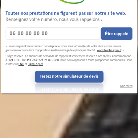
Toutes nos prestations ne figurent pas sur notre site web.
Renseignez votre numéro, nous vous rappelons :
Être rappelé
« En renseignant votre numéro de téléphone, vous êtes informé(e) de votre droit à vous inscrire
gratuitement sur la liste d'opposition au démarchage téléphonique Bloctel :
www.bloctel.gouv.fr
. »
Usage réservé : Ce champs de demande de rappel est strictement réservé à nos clients. Conformément
à l'
Art. L34-5 du CPCE
et à l'
Art. 21 du RGPD
, nous nous opposons à toute prospection commerciale. Plus
d'infos sur
CNIL
et
Signal-Spam
.
Testez notre simulateur de devis
Non merci