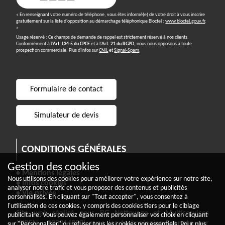
« En renseignant votre numéro de téléphone, vous êtes informé(e) de votre droit à vous inscrire
gratuitement sur la liste d'opposition au démarchage téléphonique Bloctel :
www.bloctel.gouv.fr
.
»
Usage réservé : Ce champs de demande de rappel est strictement réservé à nos clients.
Conformément à l'
Art. L34-5 du CPCE
et à l'
Art. 21 du RGPD
, nous nous opposons à toute
prospection commerciale. Plus d'infos sur
CNIL
et
Signal-Spam
.
Formulaire de contact
Simulateur de devis
CONDITIONS GÉNÉRALES
Gestion des cookies
• Mentions légales
Nous utilisons des cookies pour améliorer votre expérience sur notre site,
• Infos cookies
analyser notre trafic et vous proposer des contenus et publicités
• Vie privée
personnalisés. En cliquant sur "Tout accepter", vous consentez à
l'utilisation de ces cookies, y compris des cookies tiers pour le ciblage
Site web réalisé pour BG Nettoyage et Multiservices
publicitaire. Vous pouvez également personnaliser vos choix en cliquant
(SIREN : 890814999) avec les technologies
Econeto
par
sur "Personnaliser" ou refuser tous les cookies non essentiels. Pour plus