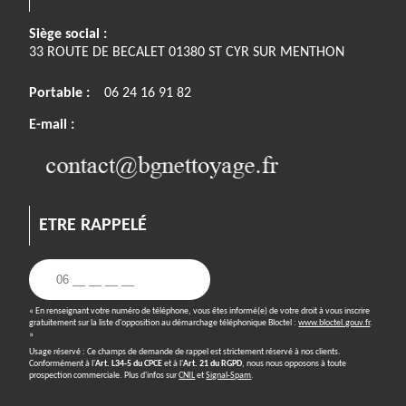
Siège social :
33 ROUTE DE BECALET 01380 ST CYR SUR MENTHON
Portable :
06 24 16 91 82
E-mail :
ETRE RAPPELÉ
« En renseignant votre numéro de téléphone, vous êtes informé(e) de votre droit à vous inscrire
gratuitement sur la liste d'opposition au démarchage téléphonique Bloctel :
www.bloctel.gouv.fr
.
»
Usage réservé : Ce champs de demande de rappel est strictement réservé à nos clients.
Conformément à l'
Art. L34-5 du CPCE
et à l'
Art. 21 du RGPD
, nous nous opposons à toute
prospection commerciale. Plus d'infos sur
CNIL
et
Signal-Spam
.