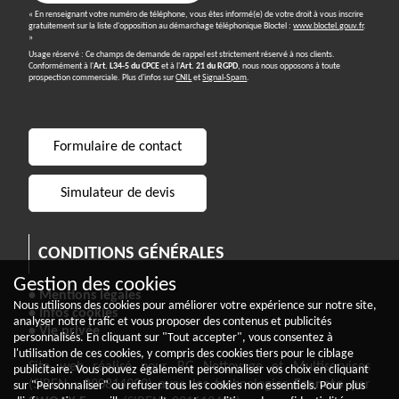
« En renseignant votre numéro de téléphone, vous êtes informé(e) de votre droit à vous inscrire
gratuitement sur la liste d'opposition au démarchage téléphonique Bloctel :
www.bloctel.gouv.fr
.
»
Usage réservé : Ce champs de demande de rappel est strictement réservé à nos clients.
Conformément à l'
Art. L34-5 du CPCE
et à l'
Art. 21 du RGPD
, nous nous opposons à toute
prospection commerciale. Plus d'infos sur
CNIL
et
Signal-Spam
.
Formulaire de contact
Simulateur de devis
CONDITIONS GÉNÉRALES
Gestion des cookies
• Mentions légales
Nous utilisons des cookies pour améliorer votre expérience sur notre site,
• Infos cookies
analyser notre trafic et vous proposer des contenus et publicités
• Vie privée
personnalisés. En cliquant sur "Tout accepter", vous consentez à
l'utilisation de ces cookies, y compris des cookies tiers pour le ciblage
Site web réalisé pour BG Nettoyage et Multiservices
publicitaire. Vous pouvez également personnaliser vos choix en cliquant
(SIREN : 890814999) avec les technologies
Econeto
par
sur "Personnaliser" ou refuser tous les cookies non essentiels. Pour plus