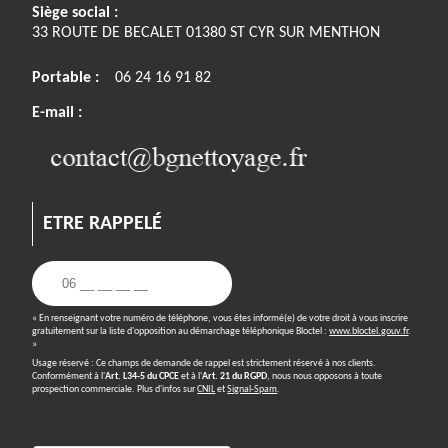
Siège social :
33 ROUTE DE BECALET 01380 ST CYR SUR MENTHON
Portable :
06 24 16 91 82
E-mail :
ETRE RAPPELÉ
« En renseignant votre numéro de téléphone, vous êtes informé(e) de votre droit à vous inscrire
gratuitement sur la liste d'opposition au démarchage téléphonique Bloctel :
www.bloctel.gouv.fr
.
»
Usage réservé : Ce champs de demande de rappel est strictement réservé à nos clients.
Conformément à l'
Art. L34-5 du CPCE
et à l'
Art. 21 du RGPD
, nous nous opposons à toute
prospection commerciale. Plus d'infos sur
CNIL
et
Signal-Spam
.